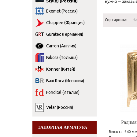
Style) (Россия)
нужно – заказы
Exemet (Россия)
Сортировка:
Н
Chappee (Франция)
Guratec (Германия)
Carron (Англия)
Fakora (Польша)
Konner (Китай)
Baxi Roca (Испания)
Fondital (Италия)
Velar (Россия)
Радим
ЗАПОРНАЯ АРМАТУРА
Высота: 640 м