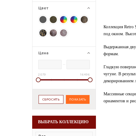
Цвет
Коллекция Retro 
под окном. Высо
Выдержанная двух
Цена
формам.
Гладкую поверхно
чугуне. В резуль
2 079
16 496
декорированием л
Массивные секции
орнаментов и рис
ВЫБРАТЬ КОЛЛЕКЦИЮ