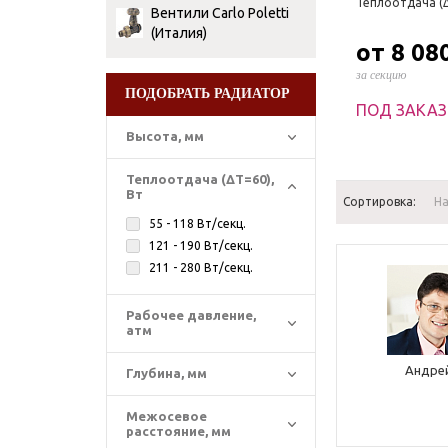
Теплоотдача (Δ
Вентили Сarlo Poletti
(Италия)
от 8 08
за секцию
ПОДОБРАТЬ РАДИАТОР
ПОД ЗАКАЗ
Высота, мм
Теплоотдача (ΔT=60),
Вт
Сортировка:
Н
55 - 118 Вт/секц.
121 - 190 Вт/секц.
211 - 280 Вт/секц.
Рабочее давление,
атм
Андре
Глубина, мм
Межосевое
расстояние, мм