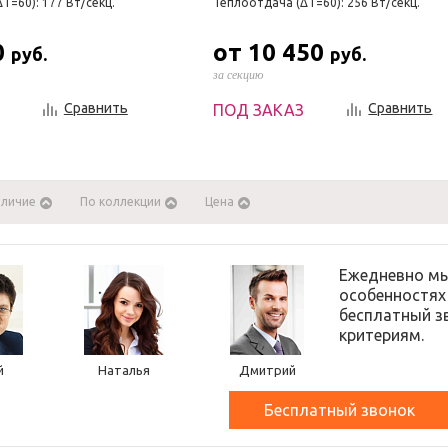
T=60): 177 Вт/секц.
Теплоотдача (ΔT=60): 256 Вт/секц.
0
от 10 450
руб.
руб.
за секцию
Сравнить
Сравнить
ПОД ЗАКАЗ
аличие
По коллекции
Цена
Ежедневно мы
особенностях
бесплатный з
критериям.
й
Наталья
Дмитрий
Бесплатный звонок