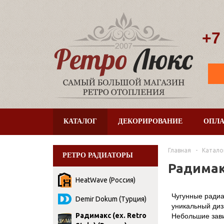
+7
КАТАЛОГ
ДЕКОРИРОВАНИЕ
ОПЛА
Главная
-
Катало
РЕТРО РАДИАТОРЫ
Радимакс
HeatWave (Россия)
Чугунные радиа
Demir Dokum (Турция)
уникальный диз
Радимакс (ex. Retro
Небольшие зави