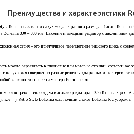
Преимущества и характеристики Re
Style Bohemia состоит из двух моделей разного размера. Высота Bohemia
та Bohemia 800 – 990 мм. Высокий и изящный радиатор с лаконичным ди
колонная серия – это причудливое переплетение чешского шика с совре
сть можно окрашивать в глянцевые или матовые оттенки, состаренное зо
тате получаются совершенно разные решения для разных интерьеров: от к
юбой сложности справятся мастера Retro-Lux.ru.
 хорошо греют. Теплоотдача высокого радиатора – 256 Вт на секцию. А е
унков – у Retro Style Bohemia есть полный аналог Bohemia R с узорами.