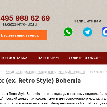
 495 988 62 69
Напишите нам
zakaz@retro-lux.ru
Бесплатный звонок
ТА И ДОСТАВКА
ПАРТНЁРАМ
СОВЕТЫ И ОБЗОРЫ
г
-
Чугунные радиаторы Радимакс (ex. Retro Style) (Россия)
-
Радимакс (e
 (ex. Retro Style) Bohemia
торы Retro Style Bohemia – это находка для тех, кому надоели бат
айн секций делают их идеальными и для современного лофта, и дл
тки остались только на ножках. Интернет-магазин Retro-Lux.ru до