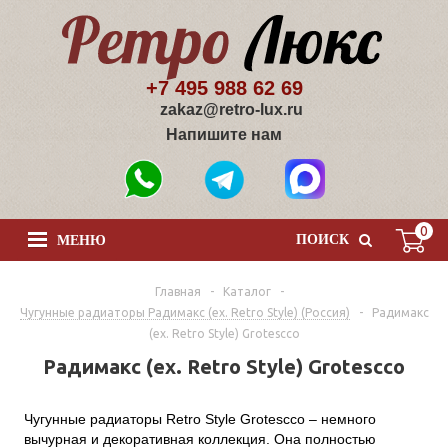
+7 495 988 62 69
zakaz@retro-lux.ru
Напишите нам
0
ПОИСК
МЕНЮ
Главная
-
Каталог
-
Чугунные радиаторы Радимакс (ex. Retro Style) (Россия)
-
Радимакс
(ex. Retro Style) Grotescco
Радимакс (ex. Retro Style) Grotescco
Чугунные радиаторы Retro Style Grotescco – немного
вычурная и декоративная коллекция. Она полностью