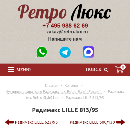
+7 495 988 62 69
zakaz@retro-lux.ru
Напишите нам
0
ПОИСК
МЕНЮ
Главная
-
Каталог
-
Чугунные радиаторы Радимакс (ex. Retro Style) (Россия)
-
Радимакс
(ex. Retro Style) Lille
-
Радимакс LILLE 813/95
Радимакс LILLE 813/95
Радимакс LILLE 623/95
Радимакс LILLE 500/130