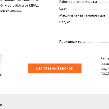
Рабочее давление, атм
б. + 50 руб./км от МКАД.
Цвет
ной компании.
Максимальная температура
Вес, кг
Производитель
Еже
разо
Бесплатный звонок
ради
подб
й
и