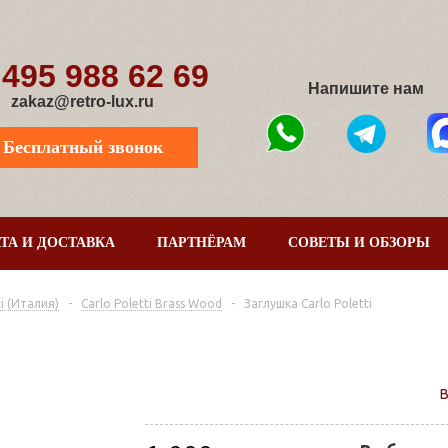
 495 988 62 69
Напишите нам
zakaz@retro-lux.ru
Бесплатный звонок
ТА И ДОСТАВКА
ПАРТНЁРАМ
СОВЕТЫ И ОБЗОРЫ
i (Италия)
-
Carlo Poletti Brass Wood
-
Заглушка Carlo Poletti
В