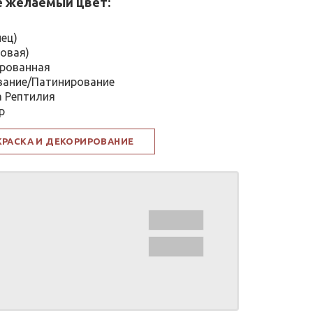
 желаемый цвет:
нец)
овая)
рованная
вание/Патинирование
а Рептилия
р
КРАСКА И ДЕКОРИРОВАНИЕ