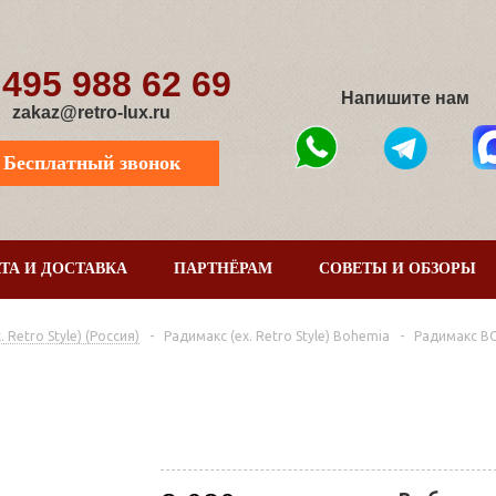
 495 988 62 69
Напишите нам
zakaz@retro-lux.ru
Бесплатный звонок
ТА И ДОСТАВКА
ПАРТНЁРАМ
СОВЕТЫ И ОБЗОРЫ
Retro Style) (Россия)
-
Радимакс (ex. Retro Style) Bohemia
-
Радимакс B