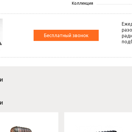
Коллекция
Еже
разо
Бесплатный звонок
ради
подб
й
и
и