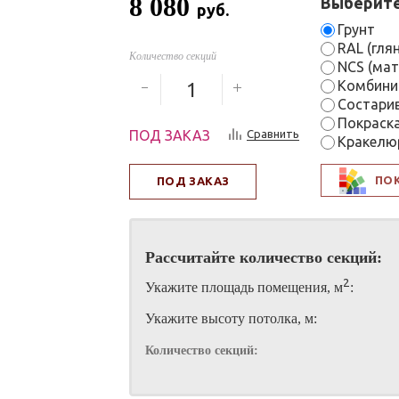
8 080
Выберите
руб.
Грунт
RAL (гля
Количество секций
NCS (мат
Комбини
Состари
Покраск
ПОД ЗАКАЗ
Сравнить
Кракелю
ПО
ПОД ЗАКАЗ
Рассчитайте количество секций:
2
Укажите площадь помещения, м
:
Укажите высоту потолка, м:
Количество секций: