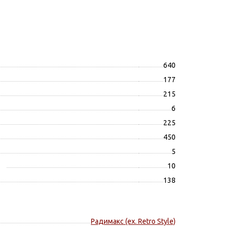
640
177
215
6
225
450
5
10
138
Радимакс (ex. Retro Style)